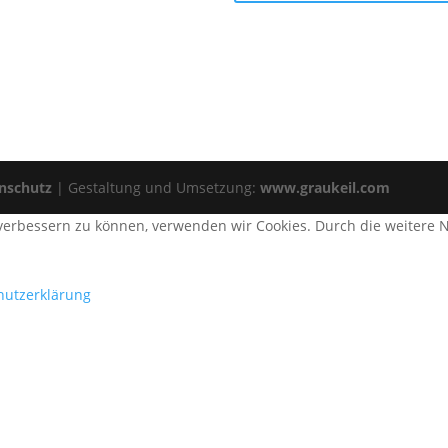
nschutz
| Gestaltung und Umsetzung:
www.graukeil.com
d verbessern zu können, verwenden wir Cookies. Durch die weiter
hutzerklärung