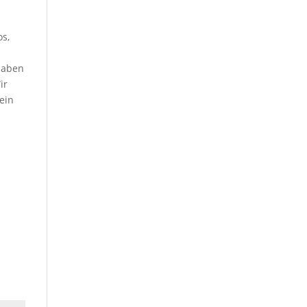
os,
 haben
ir
ein