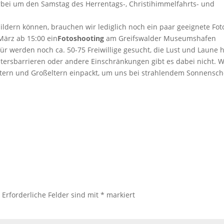
erbei um den Samstag des Herrentags-, Christihimmelfahrts- und
dern können, brauchen wir lediglich noch ein paar geeignete Fot
ärz ab 15:00 ein
Fotoshooting
am Greifswalder Museumshafen
für werden noch ca. 50-75 Freiwillige gesucht, die Lust und Laune
tersbarrieren oder andere Einschränkungen gibt es dabei nicht. W
ltern und Großeltern einpackt, um uns bei strahlendem Sonnensch
.
Erforderliche Felder sind mit
*
markiert